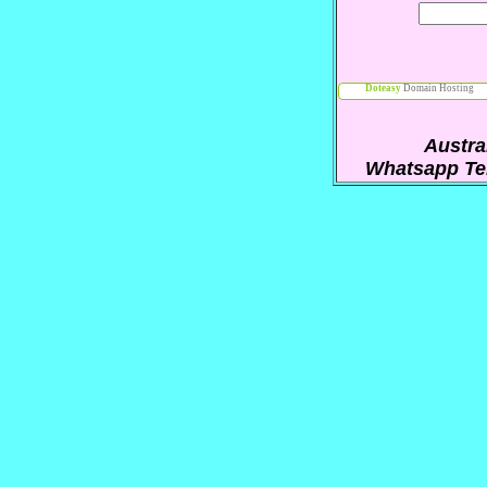
Doteasy
Domain Hosting
Austra
Whatsapp Te